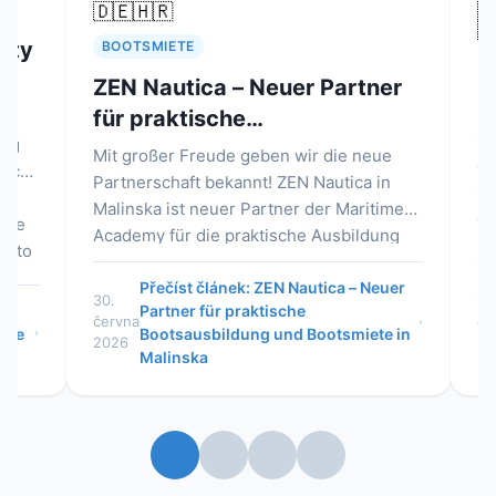
🇩🇪
🇭🇷
🇬🇧
🇮
🇵🇱
BOOTSMIETE
Co si 
ZEN Nautica – Neuer Partner
na mo
für praktische
Kompl
Objevte 
Bootsausbildung und
Mit großer Freude geben wir die neue
tipy |
celodenn
Bootsmiete in Malinska
Partnerschaft bekannt! ZEN Nautica in
Chorvats
Malinska ist neuer Partner der Maritime
opalovac
Academy für die praktische Ausbildung
na bezst
auf Motorbooten und die
Nautica 
Bootsvermietung. Den Theorieteil des
Přečíst článek: ZEN Nautica – Neuer
Pře
dobrodru
30.
1.
Partner für praktische
ce
Kurses und die Prüfung können Sie in
června
června
Bootsausbildung und Bootsmiete in
– 
Österreich absolvieren, die praktische
2026
2026
Malinska
| 
Ausbildung und den ersten
selbstständigen Törn bei uns in Malinska
– mit besonders günstigen
Mietkonditionen. Hochwertige
Ausbildung, sichere Boote und die