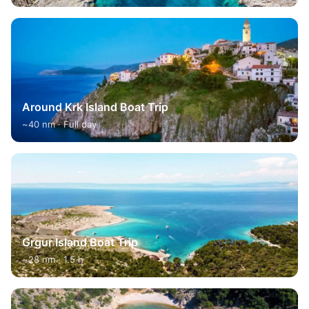
Around Krk Island Boat Trip
~40 nm · Full day
Grgur Island Boat Trip
~28 nm · 1.5 h