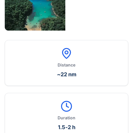
+
5
Distance
~22 nm
Duration
1.5-2 h