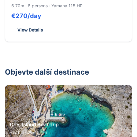
6.70m
·
8
persons ·
Yamaha 115 HP
€
270
/day
View Details
Objevte další destinace
Cres Island Boat Trip
~12 nm · 30-45 min