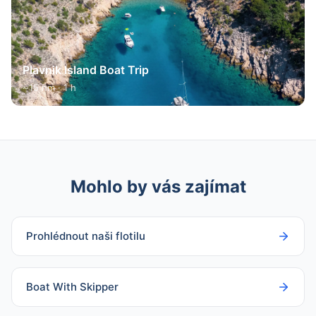
Plavnik Island Boat Trip
~15 nm · 1 h
Mohlo by vás zajímat
Prohlédnout naši flotilu
Boat With Skipper