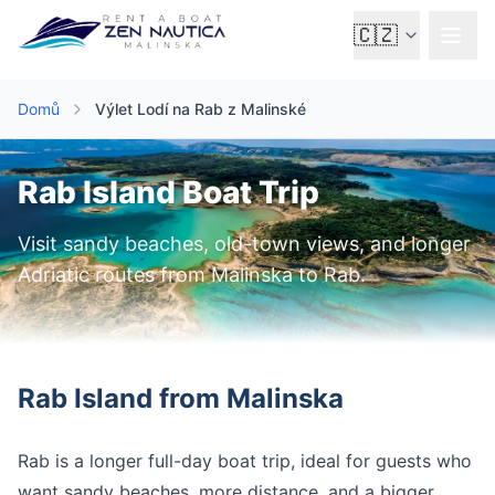
🇨🇿
Domů
Výlet Lodí na Rab z Malinské
Rab Island Boat Trip
Visit sandy beaches, old-town views, and longer
Adriatic routes from Malinska to Rab.
Rab Island from Malinska
Rab is a longer full-day boat trip, ideal for guests who
want sandy beaches, more distance, and a bigger