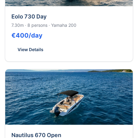
Eolo 730 Day
7.30m
·
8
persons ·
Yamaha 200
€
400
/day
View Details
Nautilus 670 Open