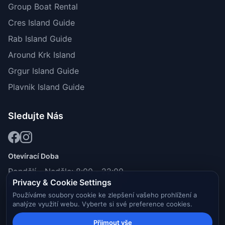
Group Boat Rental
Cres Island Guide
Rab Island Guide
Around Krk Island
Grgur Island Guide
Plavnik Island Guide
Sledujte Nás
Otevírací Doba
Pondělí - Neděle: 8:00 - 22:00
Privacy & Cookie Settings
K dispozici 24/7 pro dotazy
Používáme soubory cookie ke zlepšení vašeho prohlížení a
analýze využití webu. Vyberte si své preference cookies.
Přijmout vše